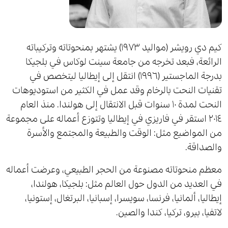
كيم دي رويشر (مواليد ١٩٧٣) يشتهر بمنحوتاته وتركيباته
الرائعة، فبعد تخرجه من جامعة سينت لوكاس في بلجيكا
بدرجة الماجستير (١٩٩٦) انتقل إلى إيطاليا ليتخصص في
تقنيات النحت بالرخام وقد عمل في الكثير من استوديوهات
النحت لمدة ١٠ سنوات قبل الانتقال إلى هولندا. منذ العام
٢٠١٤ استقر في فاريزي في إيطاليا وتتوزع أعماله على مجموعة
من المواضيع مثل: الوقت والطبيعة والمجتمع والأسرة
والصداقة.
معظم منحوتاته مصنوعة من الحجر الطبيعي، وعرضت أعماله
في العديد من الدول حول العالم مثل: بلجيكا، هولندا،
إيطاليا، ألمانيا، فرنسا، سويسرا، إسبانيا، البرتغال، إستونيا،
لاتفيا، بيرو، تركيا، كندا والصين.