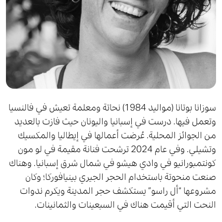
سوزانا بوتانا (مواليد 1984) نحاتة ومعلمة تعيش في فالنسيا
وتعمل فيها. درست في إسبانيا واليونان حيث فازت بالعديد
من الجوائز المحلية. عُرضت أعمالها في إيطاليا والمكسيك
وتشيلي. وفي عام 2024 ترشحت فنانة مقيمة في لو مون
كونتمبورانيو في وادي هيشو في شمال شرق إسبانيا. وهناك
صنعت منحوتة باستخدام الحجر الجيري بينيافوركا؛ وكان
مشروعها “أل راسو” يستكشف حجر المدينة ويكرم ندوات
النحت التي أقيمت هناك في السبعينات والثمانينات.