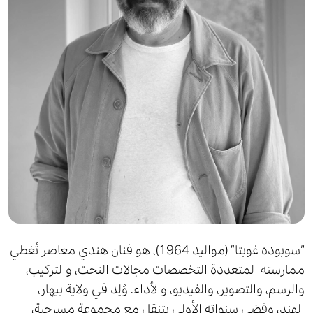
“سوبوده غوبتا” (مواليد 1964)، هو فنان هندي معاصر تُغطي
ممارسته المتعددة التخصصات مجالات النحت، والتركيب،
والرسم، والتصوير، والفيديو، والأداء. وُلِد في ولاية بيهار،
الهند، وقضى سنواته الأولى يتنقل مع مجموعة مسرحية،