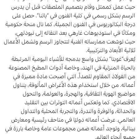
حيث عمل كممثل وقام بتصميم الملصقات قبل أن يدرس
الرسم بشكل رسمي في كلية الفنون في “باتنا”. حصل على
درجة البكالوريوس في الفنون الجميلة، كما نال منحة حكومية
ومكانًا في استوديوهات غارهي بعد انتقاله إلى نيودلهي،
حيث توسّعت ممارساته الفنية لتتجاوز الرسم وتشمل الأعمال
ثلاثية الأبعاد والتركيبية.
يُعرف”غوبتا” بشكل واسع بدمجه للأشياء اليومية المرتبطة
بالحياة المنزلية في الهند، وخاصة أدوات المطبخ المصنوعة
من الفولاذ المقاوم للصدأ، التي أصبحت مادة مميزة في
أعماله. من خلال استخدام هذه الأغراض المألوفة، يتناول
مواضيع الهوية الثقافية، والهجرة، والعولمة، والتحول
الاقتصادي. كما وتعكس أعماله التوترات بين التقليد
والحداثة، والوفرة والندرة، والتجربة المحلية والتداول
العالمي. عرضت أعماله دوليًا في متاحف رئيسية ومعارض
بينالية، وتوجد أعماله ضمن مجموعات عامة وخاصة بارزة في
جميع أنحاء العالم.