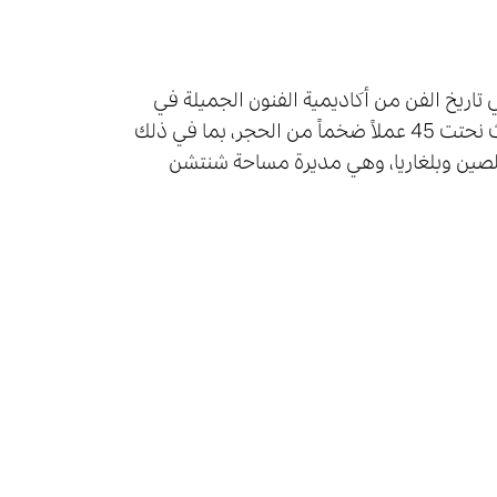
 الدكتوراه في تاريخ الفن من أكاديمية الفنون الجميلة في
صوفيا. كما شاركت بيتروفا في 68 حدثاً عالمياً للنحت في 28 دولة، حيث نحتت 45 عملاً ضخماً من الحجر، بما في ذلك
الصين وبلغاريا، وهي مديرة مساحة شنتشن