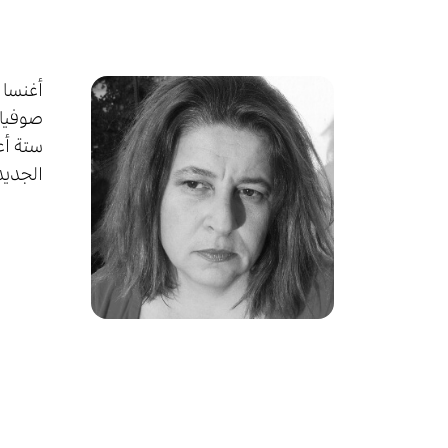
ستة أع
الجديد