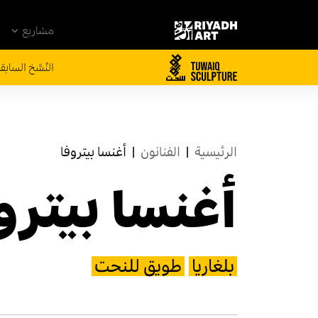
مشاريع
النُسَّخ السابق
الرئيسية
|
الفنانون
|
أغنسا بيتروفا
أغنسا بيترو
بلغاريا
طويق للنحت